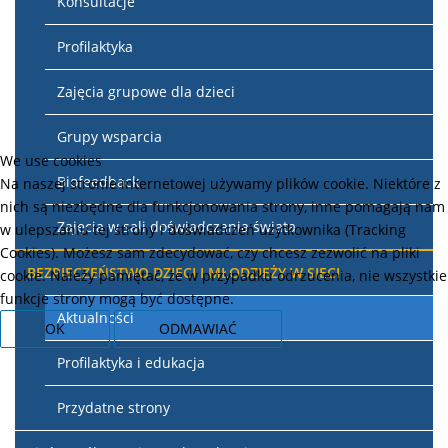
Konsultacje
Profilaktyka
Zajęcia grupowe dla dzieci
Grupy wsparcia
We use cookies
Biofeedback
Na naszej stronie internetowej używamy plików cookie. Niektóre z
nich są niezbędne dla funkcjonowania strony, inne pomagają nam
Zajęcia w sali doświadczania świata
w ulepszaniu tej strony i doświadczeń użytkownika (Tracking
Cookies). Możesz sam zdecydować, czy chcesz zezwolić na pliki
BEZPIECZEŃSTWO DZIECI I MŁODZIEŻY W SIECI
cookie. Należy pamiętać, że w przypadku odrzucenia, nie wszystkie
funkcje strony mogą być dostępne.
Aktualności
OK
ODMAWIAĆ
Profilaktyka i edukacja
Przydatne strony