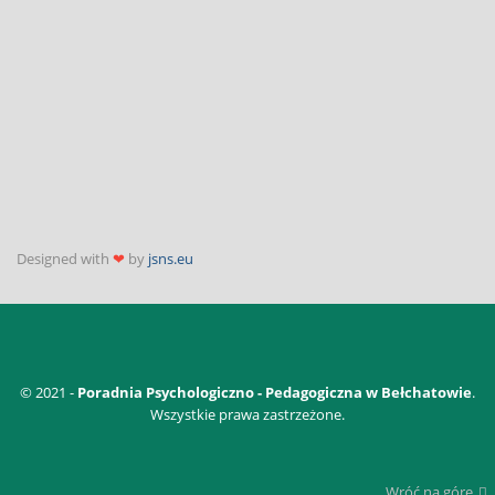
Designed with
❤
by
jsns.eu
© 2021 -
Poradnia Psychologiczno - Pedagogiczna w Bełchatowie
.
Wszystkie prawa zastrzeżone.
Wróć na górę