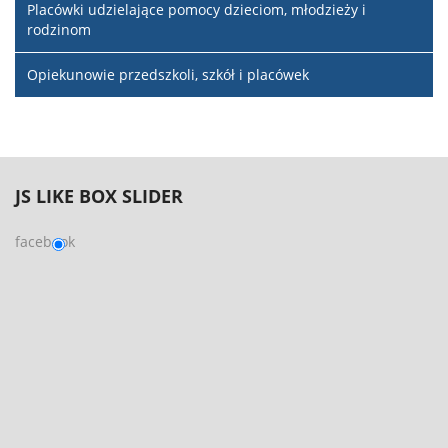
Placówki udzielające pomocy dzieciom, młodzieży i
rodzinom
Opiekunowie przedszkoli, szkół i placówek
JS
LIKE BOX SLIDER
facebook