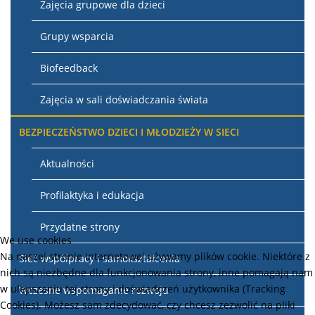
Zajęcia grupowe dla dzieci
Grupy wsparcia
Biofeedback
Zajęcia w sali doświadczania świata
BEZPIECZEŃSTWO DZIECI I MŁODZIEŻY W SIECI
Aktualności
Profilaktyka i edukacja
Przydatne strony
We use cookies
Na naszej stronie internetowej używamy plików cookie. Niektóre z
Sieć współpracy i samokształcenia
nich są niezbędne dla funkcjonowania strony, inne pomagają nam
w ulepszaniu tej strony i doświadczeń użytkownika (Tracking
Wczesne wspomaganie rozwoju
Cookies). Możesz sam zdecydować, czy chcesz zezwolić na pliki