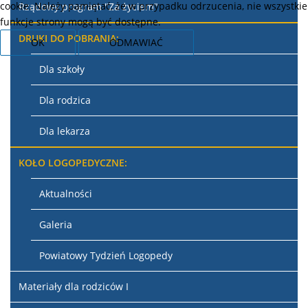
cookie. Należy pamiętać, że w przypadku odrzucenia, nie wszystkie
Rządowy program "Za życiem"
funkcje strony mogą być dostępne.
DRUKI DO POBRANIA:
OK
ODMAWIAĆ
Dla szkoły
Dla rodzica
Dla lekarza
KOŁO LOGOPEDYCZNE:
Aktualności
Galeria
Powiatowy Tydzień Logopedy
Materiały dla rodziców I