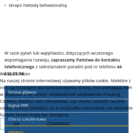
terapii metodą behewioralną
W razie pytań lub wątpliwości, dotyczących wczesnego
wspomagania rozwoju,
zapraszamy Państwa do kontaktu
telefonicznego
z sekretariatem poradni pod nr telefonu
44
632 28 74.
We use cookies
Na naszej stronie internetowej używamy plików cookie. Niektóre z
nich są niezbędne dla funkcjonowania strony, inne pomagają nam
Strona główna
w ulepszaniu tej strony i doświadczeń użytkownika (Tracking
Cookies). Możesz sam zdecydować, czy chcesz zezwolić na pliki
Statut PPP
cookie. Należy pamiętać, że w przypadku odrzucenia, nie wszystkie
funkcje strony mogą być dostępne.
Oferta szkoleniowa
OK
ODMAWIAĆ
OFERTA: