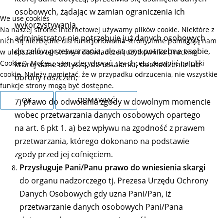
osobowych, żądając w zamian ograniczenia ich
We use cookies
wykorzystywania,
Na naszej stronie internetowej używamy plików cookie. Niektóre z
administrator nie potrzebuje już danych osobowych
nich są niezbędne dla funkcjonowania strony, inne pomagają nam
do celów przetwarzania, ale są one potrzebne osobie,
w ulepszaniu tej strony i doświadczeń użytkownika (Tracking
Cookies). Możesz sam zdecydować, czy chcesz zezwolić na pliki
której dane dotyczą, do ustalenia, dochodzenia lub
cookie. Należy pamiętać, że w przypadku odrzucenia, nie wszystkie
obrony roszczeń;
funkcje strony mogą być dostępne.
OK
ODMAWIAĆ
7) prawo do odwołania zgody w dowolnym momencie
wobec przetwarzania danych osobowych opartego
na art. 6 pkt 1. a) bez wpływu na zgodność z prawem
przetwarzania, którego dokonano na podstawie
zgody przed jej cofnięciem.
Przysługuje Pani/Panu prawo do wniesienia skargi
do organu nadzorczego tj. Prezesa Urzędu Ochrony
Danych Osobowych gdy uzna Pani/Pan, iż
przetwarzanie danych osobowych Pani/Pana