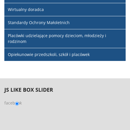
Wirtualny doradca
Standardy Ochrony Małoletnich
Placówki udzielające pomocy dzieciom, młodzieży i
rodzinom
Opiekunowie przedszkoli, szkół i placówek
JS
LIKE BOX SLIDER
facebook