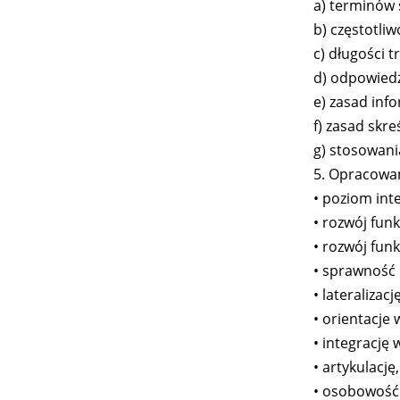
a) terminów 
b) częstotliw
c) długości t
d) odpowiedz
e) zasad inf
f) zasad skre
g) stosowani
5. Opracowan
• poziom inte
• rozwój fun
• rozwój fun
• sprawność
• lateralizację
• orientacje 
• integrację
• artykulację,
• osobowość