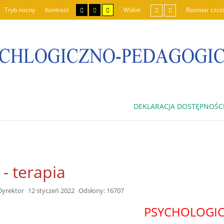
Tryb nocny
Kontrast
Widok
Rozmiar czcio
DEKLARACJA DOSTĘPNOŚC
 - terapia
Dyrektor
12 styczeń 2022
Odsłony: 16707
PSYCHOLOGI