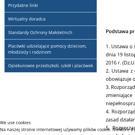
Przydatne linki
Wirtualny doradca
Podstawa p
Standardy Ochrony Małoletnich
Placówki udzielające pomocy dzieciom,
1. Ustawa o s
młodzieży i rodzinom
dnia 19 listo
2016 r. (Dz.U
Opiekunowie przedszkoli, szkół i placówek
2. Ustawa z 
obowiązuje o
3. Rozporząd
zmieniające
niepełnospr
4. Rozporząd
zasad działa
We use cookies
5. Rozporzą
Na naszej stronie internetowej używamy plików cookie. Niektóre z