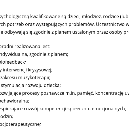
sychologiczną kwalifikowane są dzieci, młodzież, rodzice (l
ch potrzeb oraz występujących problemów. Uczestnictwo w t
e odbywają się zgodnie z planem ustalonym przez osoby p
oradni realizowana jest:
indywidualna, zgodnie z planem;
biofeedback
;
 interwencji kryzysowej;
z zakresu muzykoterapii;
stymulacja rozwoju dziecka;
rozwijające procesy poznawcze m.in. pamięć, koncentrację 
behawioralna;
wspierające rozwój kompetencji społeczno- emocjonalnych;
rodzin
;
socjoterapeutyczne
;