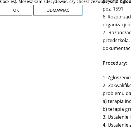
psychologicz
Cookies). Możesz sam zdecydować, czy chcesz zezwolić na pliki coo
poz. 1591
OK
ODMAWIAĆ
6. Rozporząd
organizacji 
7. Rozporzą
przedszkola,
dokumentacj
Procedury:
1. Zgłoszenie
2. Zakwalifi
problemu da
a) terapia i
b) terapia g
3. Ustalenie 
4. Ustalenie