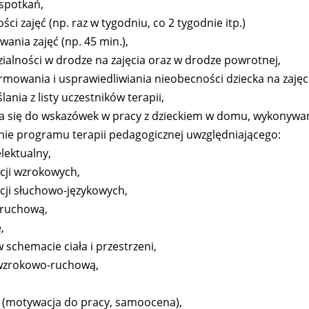
spotkań,
ości zajęć (np. raz w tygodniu, co 2 tygodnie itp.)
rwania zajęć (np. 45 min.),
ialności w drodze na zajęcia oraz w drodze powrotnej,
ormowania i usprawiedliwiania nieobecności dziecka na zajęc
ślania z listy uczestników terapii,
a się do wskazówek w pracy z dzieckiem w domu, wykonywa
ie programu terapii pedagogicznej uwzględniającego:
lektualny,
kcji wzrokowych,
kcji słuchowo-językowych,
 ruchową,
,
w schemacie ciała i przestrzeni,
 wzrokowo-ruchową,
 (motywacja do pracy, samoocena),