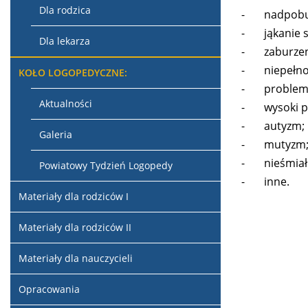
Dla rodzica
-
nadpobu
-
jąkanie 
Dla lekarza
-
zaburzen
-
niepełno
KOŁO LOGOPEDYCZNE:
-
problemy
Aktualności
-
wysoki p
-
autyzm;
Galeria
-
mutyzm
-
nieśmiał
Powiatowy Tydzień Logopedy
-
inne.
Materiały dla rodziców I
Materiały dla rodziców II
Materiały dla nauczycieli
Opracowania