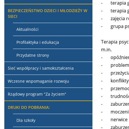
-
terapia 
-
terapia
BEZPIECZEŃSTWO DZIECI I MŁODZIEŻY W
SIECI
-
zajęcia 
-
grupa p
Aktualności
Terapia psyc
Profilaktyka i edukacja
m.in.
Przydatne strony
-
opóźnien
-
problem
Sieć współpracy i samokształcenia
-
przeżyci
-
konflikt
Wczesne wspomaganie rozwoju
-
przemoc
Rządowy program "Za życiem"
-
trudnoś
-
zaburze
DRUKI DO POBRANIA:
-
moczenie
-
nerwice i
Dla szkoły
-
zaburzen