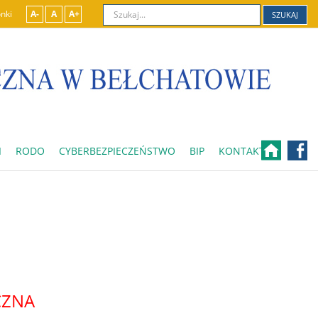
nki
A-
A
A+
SZUKAJ
I
RODO
CYBERBEZPIECZEŃSTWO
BIP
KONTAKT
CZNA