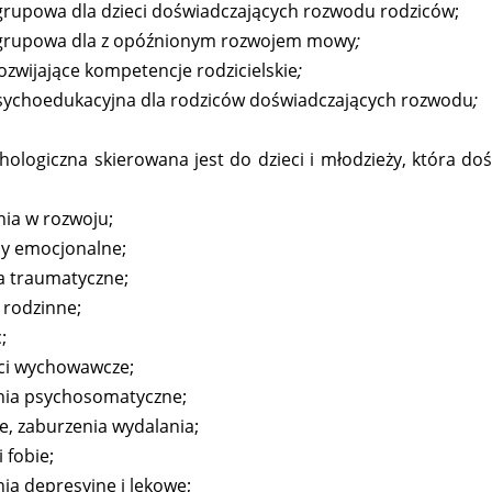
grupowa dla dzieci doświadczających rozwodu rodziców;
 grupowa dla z opóźnionym rozwojem mowy
;
rozwijające kompetencje rodzicielskie
;
sychoedukacyjna dla rodziców doświadczających rozwodu
;
hologiczna skierowana jest do dzieci i młodzieży, która
ia w rozwoju;
y emocjonalne;
a traumatyczne;
y rodzinne;
;
ci wychowawcze;
nia psychosomatyczne;
, zaburzenia wydalania;
 fobie;
ia depresyjne i lękowe;