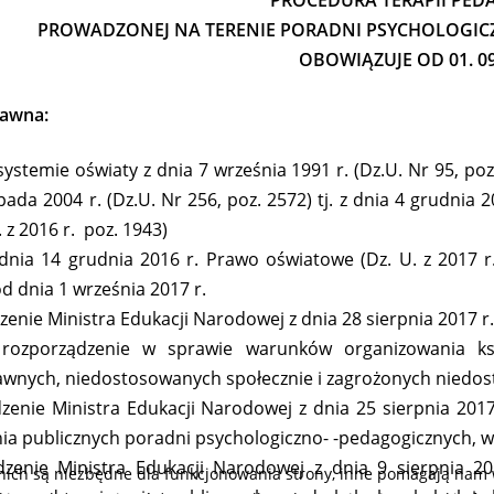
PROCEDURA TERAPII PED
PROWADZONEJ NA TERENIE PORADNI PSYCHOLOGIC
OBOWIĄZUJE OD 01. 09.
rawna:
ystemie oświaty z dnia 7 września 1991 r. (Dz.U. Nr 95, poz. 4
pada 2004 r. (Dz.U. Nr 256, poz. 2572) tj. z dnia 4 grudnia 20
. z 2016 r. poz. 1943)
dnia 14 grudnia 2016 r. Prawo oświatowe (Dz. U. z 2017 r.
d dnia 1 września 2017 r.
zenie Ministra Edukacji Narodowej z dnia 28 sierpnia 2017 r.
 rozporządzenie w sprawie warunków organizowania kszt
awnych, niedostosowanych społecznie i zagrożonych niedo
zenie Ministra Edukacji Narodowej z dnia 25 sierpnia 201
nia publicznych poradni psychologiczno- -pedagogicznych, w
dzenie Ministra Edukacji Narodowej z dnia 9 sierpnia 20
 nich są niezbędne dla funkcjonowania strony, inne pomagają nam 