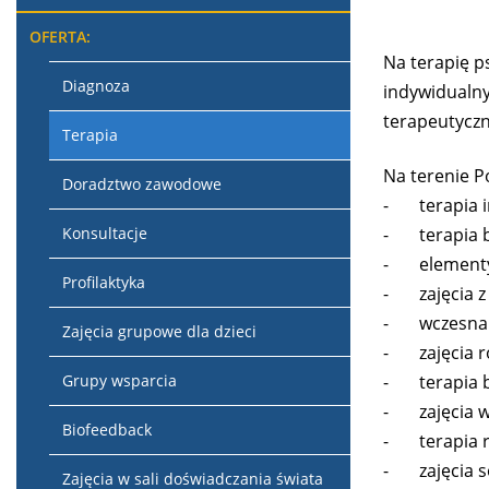
OFERTA:
Na terapię p
Diagnoza
indywidualny
terapeutyczn
Terapia
Na terenie P
Doradztwo zawodowe
-
terapia 
Konsultacje
-
terapia 
-
elementy
Profilaktyka
-
zajęcia 
-
wczesna 
Zajęcia grupowe dla dzieci
-
zajęcia 
Grupy wsparcia
-
terapia 
-
zajęcia 
Biofeedback
-
terapia 
-
zajęcia 
Zajęcia w sali doświadczania świata