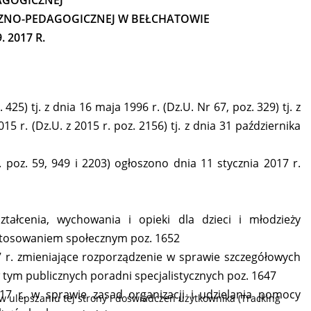
AGOGICZNEJ
ZNO-PEDAGOGICZNEJ W BEŁCHATOWIE
 2017 R.
25) tj. z dnia 16 maja 1996 r. (Dz.U. Nr 67, poz. 329) tj. z
15 r. (Dz.U. z 2015 r. poz. 2156) tj. z dnia 31 października
 poz. 59, 949 i 2203) ogłoszono dnia 11 stycznia 2017 r.
ałcenia, wychowania i opieki dla dzieci i młodzieży
stosowaniem społecznym poz. 1652
7 r. zmieniające rozporządzenie w sprawie szczegółowych
 tym publicznych poradni specjalistycznych poz. 1647
17 r. w sprawie zasad organizacji i udzielania pomocy
w ulepszaniu tej strony i doświadczeń użytkownika (Tracking