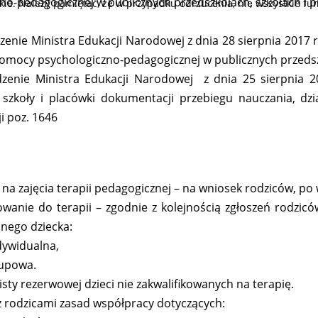
no-pedagogicznej w publicznych przedszkolach, szkołach i 
kie. Należy pamiętać, że w przypadku odrzucenia, nie wszystkie fu
zenie Ministra Edukacji Narodowej z dnia 28 sierpnia 2017 r
pomocy psychologiczno-pedagogicznej w publicznych przedsz
dzenie Ministra Edukacji Narodowej z dnia 25 sierpnia 
 szkoły i placówki dokumentacji przebiegu nauczania, dz
i poz. 1646
 na zajęcia terapii pedagogicznej – na wniosek rodziców, po 
kowanie do terapii – zgodnie z kolejnością zgłoszeń rodzic
nego dziecka:
ndywidualna,
rupowa.
listy rezerwowej dzieci nie zakwalifikowanych na terapię.
 z rodzicami zasad współpracy dotyczących: