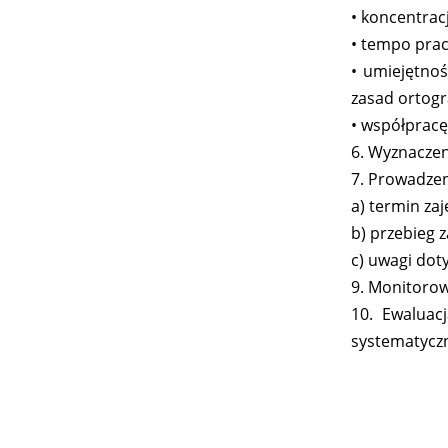
• koncentrac
• tempo prac
• umiejętnoś
zasad ortogr
• współpracę
6. Wyznaczen
7. Prowadzen
a) termin zaj
b) przebieg z
c) uwagi dot
9. Monitorow
10. Ewaluac
systematyczn