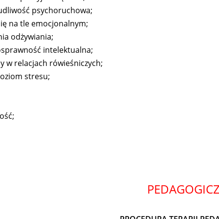
dliwość psychoruchowa;
się na tle emocjonalnym;
ia odżywiania;
sprawność intelektualna;
 w relacjach rówieśniczych;
oziom stresu;
;
ość;
PEDAGOGIC