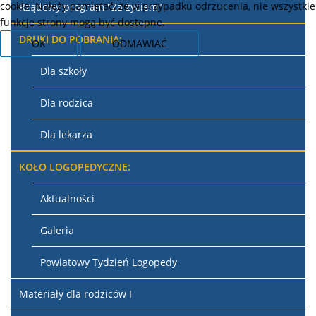
cookie. Należy pamiętać, że w przypadku odrzucenia, nie wszystkie
Rządowy program "Za życiem"
funkcje strony mogą być dostępne.
DRUKI DO POBRANIA:
OK
ODMAWIAĆ
Dla szkoły
Dla rodzica
Dla lekarza
KOŁO LOGOPEDYCZNE:
Aktualności
Galeria
Powiatowy Tydzień Logopedy
Materiały dla rodziców I