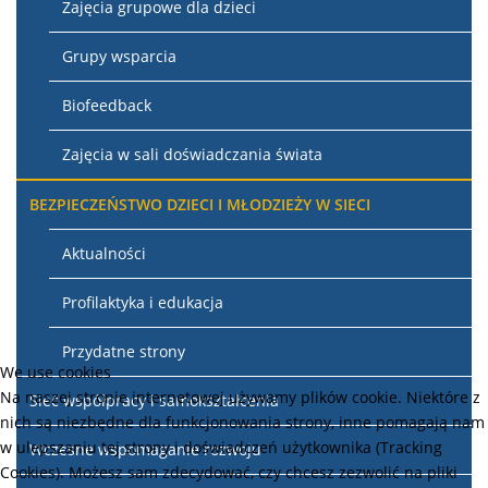
Zajęcia grupowe dla dzieci
Grupy wsparcia
Biofeedback
Zajęcia w sali doświadczania świata
BEZPIECZEŃSTWO DZIECI I MŁODZIEŻY W SIECI
Aktualności
Profilaktyka i edukacja
Przydatne strony
We use cookies
Na naszej stronie internetowej używamy plików cookie. Niektóre z
Sieć współpracy i samokształcenia
nich są niezbędne dla funkcjonowania strony, inne pomagają nam
w ulepszaniu tej strony i doświadczeń użytkownika (Tracking
Wczesne wspomaganie rozwoju
Cookies). Możesz sam zdecydować, czy chcesz zezwolić na pliki