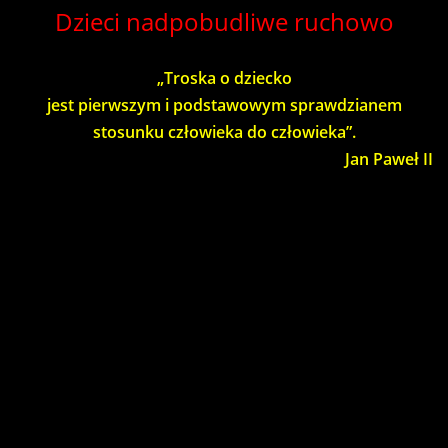
Dzieci nadpobudliwe ruchowo
„Troska o dziecko
jest pierwszym i podstawowym sprawdzianem
stosunku człowieka do człowieka”.
Jan Paweł II
W Punkcie Terapeutycznym w Zelowie we współpracy z
placówkami oświatowymi i rodzicami (przedszkola,
oddziały przedszkolne w szkołach) realizowany jest
autorski program profilaktyczno – terapeutyczny
„Magiczny ołówek”. Powstał on na podstawie analizy
potrzeb rozwojowych dzieci. Wczesne podjęcie
czynności zmierzających do wykrycia zaburzeń
grafomotoryki i rozpoczęcie pracy korekcyjno –
kompensacyjnej, decyduje o właściwym przygotowaniu