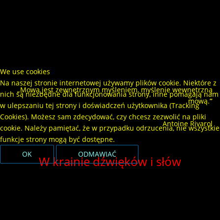
konieczność podjęcia działań usprawniających
obniżone funkcje percepcyjno – motoryczne.
Na wniosek rodzica bezpłatne badanie w tym kierunku
przeprowadzane jest na terenie poradni, po
wcześniejszym ustaleniu terminu w sekretariacie.
We use cookies
Na naszej stronie internetowej używamy plików cookie. Niektóre z
„Mowa jest zewnętrznym myśleniem, myślenie wewnętrzną
nich są niezbędne dla funkcjonowania strony, inne pomagają nam
mową.
”
w ulepszaniu tej strony i doświadczeń użytkownika (Tracking
Cookies). Możesz sam zdecydować, czy chcesz zezwolić na pliki
Antoine Rivarol
cookie. Należy pamiętać, że w przypadku odrzucenia, nie wszystkie
funkcje strony mogą być dostępne.
OK
ODMAWIAĆ
W krainie dźwięków i słów
Zajęcia grupowe wspomagające rozwój mowy 4 –
latka prowadzone na terenie Poradni w danym roku