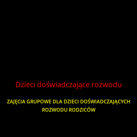
rodziców, zajęcia otwarte z dziećmi oraz materiały
ćwiczeniowe do pracy podczas zajęć i
samodoskonalenia w domu.
Realizowany jest on w trakcie roku szkolnego, z dziećmi,
u których podczas badania pedagogicznego,
zaobserwowano zakłócenia w obszarze motoryki małej.
Dzieci doświadczające rozwodu
ZAJĘCIA GRUPOWE DLA DZIECI DOŚWIADCZAJĄCYCH
ROZWODU RODZICÓW
W ostatnich latach w Polsce dostrzega się zjawisko
bardzo częstego rozpadu związku małżeńskiego.