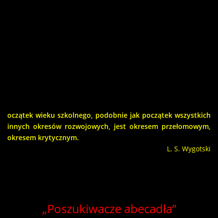
pokoju nr 6 u osoby prowadzącej-
Pani Joanny
Pierszały-
Kacprzak.
Formą dodatkowego wsparcia są grupowe zajęcia
adresowane do rodziców, prowadzone raz w miesiącu
przez dwóch psychologów-
Panią Monikę Jasiulak i
Panią Joannę Pierszałę Kacprz.
oczątek wieku szkolnego, podobnie jak początek wszystkich
innych okresów rozwojowych, jest okresem przełomowym,
okresem krytycznym.
L. S. Wygotski
„Poszukiwacze abecadła”