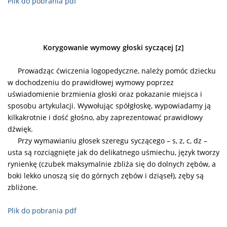
Plik do pobrania pdf
Korygowanie wymowy głoski syczącej [z]
Prowadząc ćwiczenia logopedyczne, należy pomóc dziecku
w dochodzeniu
do prawidłowej wymowy poprzez
uświadomienie brzmienia głoski oraz pokazanie miejsca i
sposobu artykulacji. Wywołując spółgłoskę, wypowiadamy ją
kilkakrotnie
i dość głośno, aby zaprezentować prawidłowy
dźwięk.
Przy wymawianiu głosek szeregu syczącego – s, z, c, dz –
usta są rozciągnięte jak do delikatnego uśmiechu, język tworzy
rynienkę (czubek maksymalnie zbliża się do dolnych zębów, a
boki lekko unoszą się do górnych zębów i dziąseł), zęby są
zbliżone.
Plik do pobrania pdf