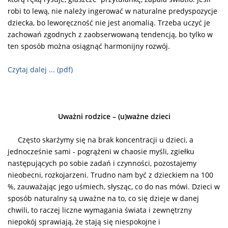
robi to lewą, nie należy ingerować w naturalne predyspozycje
dziecka, bo leworęczność nie jest anomalią. Trzeba uczyć je
zachowań zgodnych z zaobserwowaną tendencją, bo tylko w
ten sposób można osiągnąć harmonijny rozwój.
Czytaj dalej ... (pdf)
Uważni rodzice – (u)ważne dzieci
C
zęsto skarżymy się na brak koncentracji u dzieci, a
jednocześnie sami - pogrążeni w chaosie myśli, zgiełku
następujących po sobie zadań i czynności, pozostajemy
nieobecni, rozkojarzeni. Trudno nam być z dzieckiem na 100
%, zauważając jego uśmiech, słysząc, co do nas mówi. Dzieci w
sposób naturalny są uważne na to, co się dzieje w danej
chwili, to raczej liczne wymagania świata i zewnętrzny
niepokój sprawiają, że stają się niespokojne i