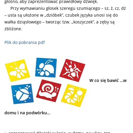
głośno, aby zaprezentować prawidłowy dźwięk.
Przy wymawianiu głosek szeregu szumiącego – sz, ż, cz, dż
– usta są ułożone w „dzióbek”, czubek języka unosi się do
wałka dziąsłowego – tworząc tzw. „koszyczek”, a zęby są
zbliżone.
Plik do pobrania pdf
W co się bawić …w
domu i na podwórku…