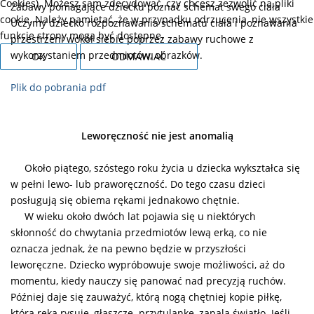
Cookies). Możesz sam zdecydować, czy chcesz zezwolić na pliki
Z
abawy pomagające dziecku poznać schemat swego ciała
cookie. Należy pamiętać, że w przypadku odrzucenia, nie wszystkie
Uczymy dziecko rozpoznawania schematu ciała i poznawania
funkcje strony mogą być dostępne.
przestrzeni wokół siebie poprzez zabawy ruchowe z
wykorzystaniem przedmiotów, obrazków.
OK
ODMAWIAĆ
Plik do pobrania pdf
Leworęczność nie jest anomalią
Około piątego, szóstego roku życia u dziecka wykształca się
w pełni lewo- lub praworęczność. Do tego czasu dzieci
posługują się obiema rękami jednakowo chętnie.
W wieku około dwóch lat pojawia się u niektórych
skłonność do chwytania przedmiotów lewą erką, co nie
oznacza jednak, że na pewno będzie w przyszłości
leworęczne. Dziecko wypróbowuje swoje możliwości, aż do
momentu, kiedy nauczy się panować nad precyzją ruchów.
Później daje się zauważyć, którą nogą chętniej kopie piłkę,
którą ręką rysuje, głaszcze przytulankę, zapala światło. Jeśli