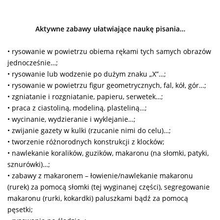
Aktywne zabawy ułatwiające naukę pisania…
• rysowanie w powietrzu obiema rękami tych samych obrazów
jednocześnie…;
• rysowanie lub wodzenie po dużym znaku „X”…;
• rysowanie w powietrzu figur geometrycznych, fal, kół, gór…;
• zgniatanie i rozgniatanie, papieru, serwetek…;
• praca z ciastoliną, modeliną, plasteliną…;
• wycinanie, wydzieranie i wyklejanie…;
• zwijanie gazety w kulki (rzucanie nimi do celu)…;
• tworzenie różnorodnych konstrukcji z klocków;
• nawlekanie koralików, guzików, makaronu (na słomki, patyki,
sznurówki)…;
• zabawy z makaronem – łowienie/nawlekanie makaronu
(rurek) za pomocą słomki (tej wyginanej części), segregowanie
makaronu (rurki, kokardki) paluszkami bądź za pomocą
pęsetki;