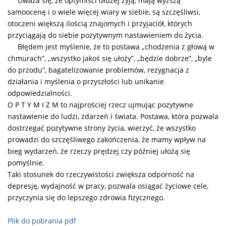
Uważa się, że optymiści dłużej żyją, mają wyższą
samoocenę i o wiele więcej wiary w siebie, są szczęśliwsi,
otoczeni większą ilością znajomych i przyjaciół, których
przyciągają do siebie pozytywnym nastawieniem do życia.
Błędem jest myślenie, że to postawa „chodzenia z głową w
chmurach”, „wszystko jakoś się ułoży”, „będzie dobrze”, „byle
do przodu”, bagatelizowanie problemów, rezygnacja z
działania i myślenia o przyszłości lub unikanie
odpowiedzialności.
O P T Y M I Z M to najprościej rzecz ujmując pozytywne
nastawienie do ludzi, zdarzeń i świata. Postawa, która pozwala
dostrzegać pozytywne strony życia, wierzyć, że wszystko
prowadzi do szczęśliwego zakończenia, że mamy wpływ na
bieg wydarzeń, że rzeczy prędzej czy później ułożą się
pomyślnie.
Taki stosunek do rzeczywistości zwiększa odporność na
depresję, wydajność w pracy, pozwala osiągać życiowe cele,
przyczynia się do lepszego zdrowia fizycznego.
Plik do pobrania pdf