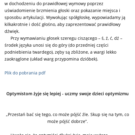
w dochodzeniu do prawidłowej wymowy poprzez
uświadomienie brzmienia głoski oraz pokazanie miejsca i
sposobu artykulacji. Wywołując spółgłoskę, wypowiadamy ją
kilkakrotnie i dość głośno, aby zaprezentować prawidłowy
dźwięk.
Przy wymawianiu głosek szeregu ciszącego – ś, ź, ć, dź –
środek języka unosi się do góry (do przedniej części
podniebienia twardego), zęby są zbliżone, a wargi lekko
zaokrąglone (układ warg przypomina dzióbek).
Plik do pobrania pdf
Optymistom żyje się lepiej - uczmy swoje dzieci optymizmu
„Przestań bać się tego, co może pójść źle. Skup się na tym, co
może pójść dobrze”.