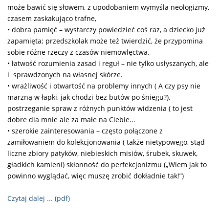
może bawić się słowem, z upodobaniem wymyśla neologizmy,
czasem zaskakująco trafne,
• dobra pamięć – wystarczy powiedzieć coś raz, a dziecko już
zapamięta; przedszkolak może też twierdzić, że przypomina
sobie różne rzeczy z czasów niemowlęctwa.
• łatwość rozumienia zasad i reguł – nie tylko usłyszanych, ale
i sprawdzonych na własnej skórze.
• wrażliwość i otwartość na problemy innych ( A czy psy nie
marzną w łapki, jak chodzi bez butów po śniegu?),
postrzeganie spraw z różnych punktów widzenia ( to jest
dobre dla mnie ale za małe na Ciebie...
• szerokie zainteresowania – często połączone z
zamiłowaniem do kolekcjonowania ( także nietypowego, stąd
liczne zbiory patyków, niebieskich misiów, śrubek, skuwek,
gładkich kamieni) skłonność do perfekcjonizmu („Wiem jak to
powinno wyglądać, więc muszę zrobić dokładnie tak!”)
Czytaj dalej ... (pdf)