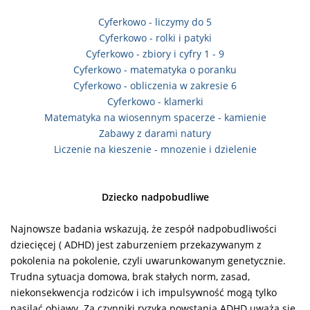
Cyferkowo - liczymy do 5
Cyferkowo - rolki i patyki
Cyferkowo - zbiory i cyfry 1 - 9
Cyferkowo - matematyka o poranku
Cyferkowo - obliczenia w zakresie 6
Cyferkowo - klamerki
Matematyka na wiosennym spacerze - kamienie
Zabawy z darami natury
Liczenie na kieszenie - mnozenie i dzielenie
Dziecko nadpobudliwe
Najnowsze badania wskazują, że zespół nadpobudliwości
dziecięcej ( ADHD) jest zaburzeniem przekazywanym z
pokolenia na pokolenie, czyli uwarunkowanym genetycznie.
Trudna sytuacja domowa, brak stałych norm, zasad,
niekonsekwencja rodziców i ich impulsywność mogą tylko
nasilać objawy.
Za czynniki ryzyka powstania ADHD uważa się