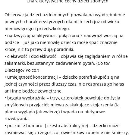
Charakterystyczne cechy dzieci zdolnych
Obserwacja dzieci uzdolnionych pozwala na wyodrębnienie
pewnych charakterystycznych dla nich cech już od wieku
niemowlęcego i przedszkolnego:
• nadzwyczajna aktywność połączona z nadwrażliwością na
bodźce – już jako niemowlę dziecko może spać znacznie
krócej niż to przewidują poradniki.
• ciekawość i dociekliwość – objawia się zaglądaniem w różne
zakamarki, bezustannym zadawaniem pytań. (Co to?
Dlaczego? Po co?)
• umiejętność koncentracji – dziecko potrafi skupić się na
jednej czynności przez dłuższy czas, nie rozprasza go hałas
ani inne bodźce zewnętrzne.
• bogata wyobraźnia – trzy-, czterolatek powołuje do życia
zmyślonych przyjaciół, miewa zaskakujące skojarzenia (ta
plama wygląda jak zwierzę) i wpada na nietypowe
rozwiązania.
• poczucie humoru ( często abstrakcyjne) – dziecko może
zaśmiewać się z czegoś, co rówieśników zupełnie nie śmieszy;